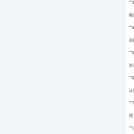
*
根
**
在
*
在
**
认
*
投
*