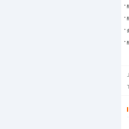
*
*
*
*