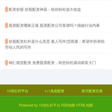
​配资炒股 炒股配资神器：助你轻松放大收益
·
​股票配资哪家正规 股票配资公司靠谱吗？揭秘行业内幕
·
​炒股配资杠杆是什么意思 素人写作|范雨素：希望作协资助
·
劳动人民的写作
​铜仁期货配资 免费股票配资，助您轻松撬动财富大门
·
10倍杠杆平台
t+1免息配资
按天配资交易
Powered by
10倍杠杆平台
RSS地图
HTML地图