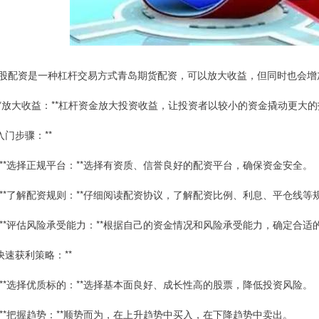
股配资是一种杠杆交易方式青岛期货配资，可以放大收益，但同时也会增
 **放大收益：**杠杆资金放大投资收益，让投资者以较小的资金撬动更大
*入门步骤：**
. **选择正规平台：**选择有资质、信誉良好的配资平台，确保资金安全。
. **了解配资规则：**仔细阅读配资协议，了解配资比例、利息、平仓线等
. **评估风险承受能力：**根据自己的资金情况和风险承受能力，确定合适
*快速获利策略：**
. **选择优质标的：**选择基本面良好、成长性高的股票，降低投资风险。
. **把握趋势：**顺势而为，在上升趋势中买入，在下降趋势中卖出。