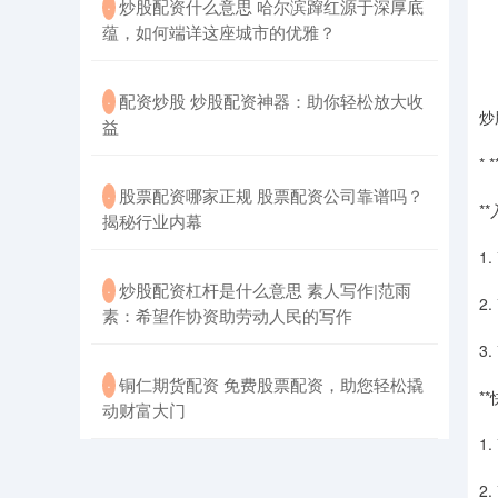
​炒股配资什么意思 哈尔滨蹿红源于深厚底
·
蕴，如何端详这座城市的优雅？
​配资炒股 炒股配资神器：助你轻松放大收
·
炒
益
*
​股票配资哪家正规 股票配资公司靠谱吗？
·
*
揭秘行业内幕
1
​炒股配资杠杆是什么意思 素人写作|范雨
·
2
素：希望作协资助劳动人民的写作
3
​铜仁期货配资 免费股票配资，助您轻松撬
·
*
动财富大门
1
2