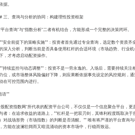
依据。
## 三、查询与分析的协同：构建理性投资框架
“平台查询”与“指数分析”二者有机结合，方能形成一个完整的决策闭环。
. **安全前提下的策略实施**：投资者首先通过专业查询，选定数个资
的深入分析，判断当前是否具备使用杠杆的合适环境（市场趋势、行业机
下，才考虑启动配资操作。
. **持续监控与动态调整**：投资不是一劳永逸的。入场后，需要持续
力位，或市场整体风险偏好下降，则应果断依据事先设定的风控规则，通
动在可控范围内进行。
结语**
炒股配资指数网”所代表的配资平台公司，不仅仅是一个信息聚合平台，
与者：在追求收益的道路上，**杠杆是一把双刃剑，其锋利程度既取决
）对战场形势（市场指数）的判断是否清醒。** 唯有将严谨的平台查询
，方能在波澜壮阔而又暗流涌动的资本市场中，行稳而致远。