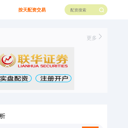
按天配资交易
更多
析