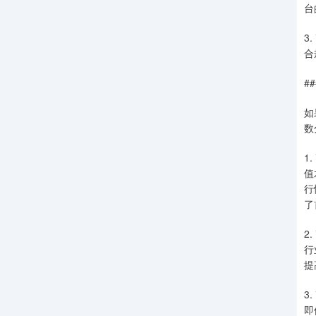
台
3
合
#
如
数
1
值
行
了
2
行
提
3
即