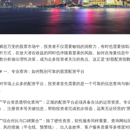
瞬息万变的股票市场中，投资者不仅需要敏锐的洞察力，有时也需要借助
杆方式，在放大潜在收益的同时也伴随着显著的风险。如何在海量信息中
数分析做出理性决策，成为众多投资者关注的焦点。这正是“炒股配资指数
## 一、专业查询：如何甄别可靠的股票配资平台
对市场上众多的配资平台，投资者首先需要的是一个可靠的信息查询与验
。
. **平台资质透明化查询**：正规的配资平台必须具备合法的运营资质
）、注册资本等关键信息，帮助投资者完成初步筛选，远离无证经营的“黑
. **综合对比与口碑聚合**：除了硬性资质，软性服务同样重要。查询
、风控措施（平仓线、预警线）、出入金效率、客户服务质量等多维度对