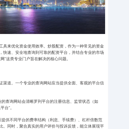
工具来优化资金使用效率。炒股配资，作为一种常见的资金
，快速、安全地查询到可靠的配资平台，并结合专业的市场
网”这类专业门户旨在解决的核心问题。
证渠道。一个专业的查询网站应当提供全面、客观的平台信
。专业的查询网站会清晰罗列平台的注册信息、监管状态（如
平台”。
网站应提供不同平台的费率结构（利息、手续费）、杠杆倍数范
比。同时，聚合真实的用户评价与投诉反馈，能立体展现平