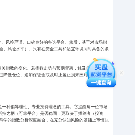
质齐全、风控严谨、口碑良好的备选平台。然后，基于对市场指
会、风险水平）。只有在安全工具和适宜环境同时具备的条
关注相关指数的变化。若指数走势与预期背离，触及关键支撑或
过降低仓位、追加保证金或及时止盈止损来应对，确保投资
更是一种倡导理性、专业投资理念的工具。它提醒每一位市场
于所持之柄（可靠平台）是否稳固，更取决于挥剑者（投资
与科学的指数分析深度融合，在充分认知风险的基础上审慎决