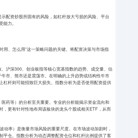
明确提示配资炒股所固有的风险，如杠杆放大亏损的风险、平台
受能力。
何时用、怎么用”这一策略问题的关键。将配资决策与市场指
指数、沪深300、创业板指等核心宽基指数的趋势、成交量、估
于牛市、熊市还是震荡市。在明确的上升趋势或结构性牛市
上杠杆则可能招致巨大损失。指数分析为是否使用配资提供
能源、医药等）的分析至关重要。专业的分析能揭示资金流向和
时，更有针对性地布局该板块的龙头个股或相关ETF，从而
的历史波动率）是衡量市场风险的重要尺度。在市场波动加剧时，
制平仓。指数分析为动态调整配资仓位和杠杆比例提供了客