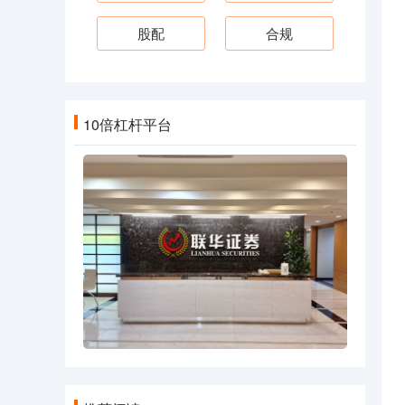
股配
合规
10倍杠杆平台