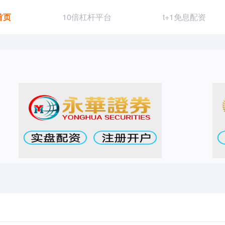
首页
10倍杠杆平台
t+1免息配资