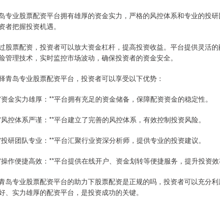
岛专业股票配资平台拥有雄厚的资金实力，严格的风控体系和专业的投研
资者把握投资机遇。
过股票配资，投资者可以放大资金杠杆，提高投资收益。平台提供灵活的
险管理技术，实时监控市场波动，确保投资者的资金安全。
择青岛专业股票配资平台，投资者可以享受以下优势：
 **资金实力雄厚：**平台拥有充足的资金储备，保障配资资金的稳定性。
 **风控体系严谨：**平台建立了完善的风控体系，有效控制投资风险。
 **投研团队专业：**平台汇聚行业资深分析师，提供专业的投资建议。
 **操作便捷高效：**平台提供在线开户、资金划转等便捷服务，提升投资
青岛专业股票配资平台的助力下股票配资是正规的吗，投资者可以充分利
好、实力雄厚的配资平台，是投资成功的关键。