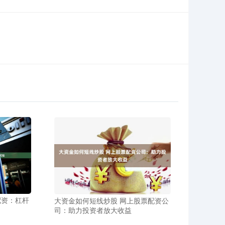
配资：杠杆
大资金如何短线炒股 网上股票配资公
司：助力投资者放大收益