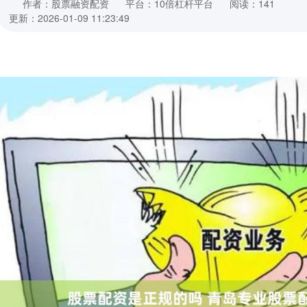
作者：股票融资配资
平台：10倍杠杆平台
阅读：141
更新：2026-01-09 11:23:49