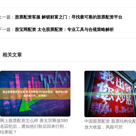
上一篇：
股票配资客服 解锁财富之门：寻找最可靠的股票配资平台
下一篇：
股宝网配资 太仓股票配资：专业工具与合规策略解析
相关文章
网上股票配资怎么样 唐太宗释放390
中国股票配资 股票结构化
名囚犯后，通知他们秋后回来行刑，
放大收益，风险可控
结果呢？