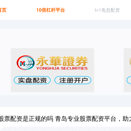
首页
10倍杠杆平台
t+1免息配资
股票配资是正规的吗 青岛专业股票配资平台，助