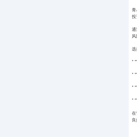
青
投
通
风
选
*
*
*
*
在
良