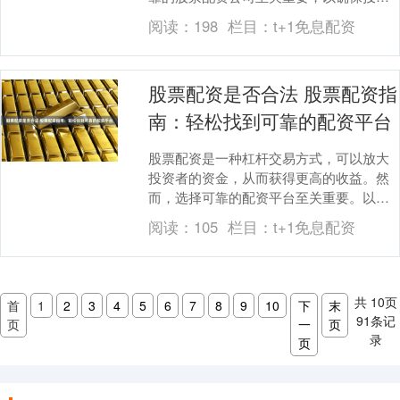
安全和收益最大化。 炒股配资是指投资者
阅读：
198
栏目：
t+1免息配资
通过向配资公司....
股票配资是否合法 股票配资指
南：轻松找到可靠的配资平台
股票配资是一种杠杆交易方式，可以放大
投资者的资金，从而获得更高的收益。然
而，选择可靠的配资平台至关重要。以下
是一些寻找可靠配资平台的指南： 阜新期
阅读：
105
栏目：
t+1免息配资
货配资提供灵活....
共
10
页
首
1
2
3
4
5
6
7
8
9
10
下
末
91
条记
页
一
页
录
页