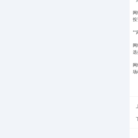
网
投
*
网
选
网
场