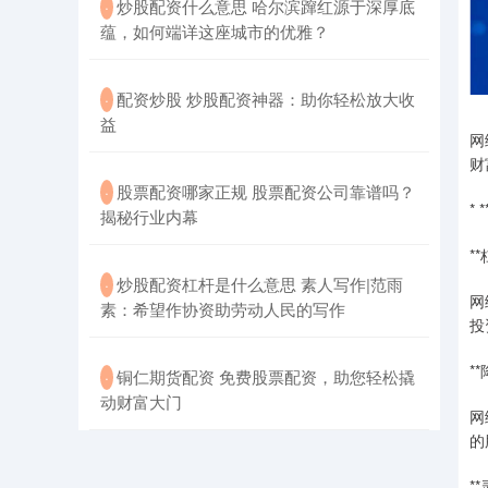
​炒股配资什么意思 哈尔滨蹿红源于深厚底
·
蕴，如何端详这座城市的优雅？
​配资炒股 炒股配资神器：助你轻松放大收
·
益
网
财
​股票配资哪家正规 股票配资公司靠谱吗？
·
*
揭秘行业内幕
*
​炒股配资杠杆是什么意思 素人写作|范雨
·
网
素：希望作协资助劳动人民的写作
投
*
​铜仁期货配资 免费股票配资，助您轻松撬
·
动财富大门
网
的
*