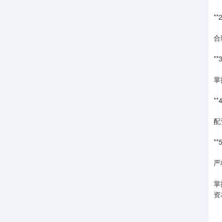
**
合
**
掌
**
配
**
严
掌
资