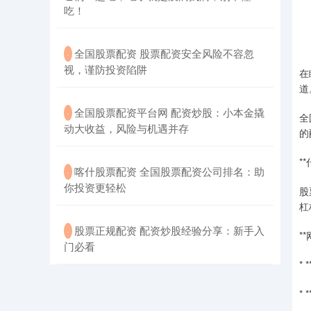
吃！
​全国股票配资 股票配资安全风险不容忽
·
视，谨防投资陷阱
在
道
​全国股票配资平台网 配资炒股：小本金撬
·
全
动大收益，风险与机遇并存
的
*
​喀什股票配资 全国股票配资公司排名：助
·
你投资更轻松
股
杠
​股票正规配资 配资炒股经验分享：新手入
·
*
门必看
*
*