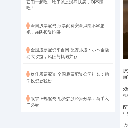
它们一起吃，吃了就是没病找病，别不懂
吃！
​全国股票配资 股票配资安全风险不容忽
·
视，谨防投资陷阱
​全国股票配资平台网 配资炒股：小本金撬
·
动大收益，风险与机遇并存
股
​喀什股票配资 全国股票配资公司排名：助
·
而
你投资更轻松
短
杠
​股票正规配资 配资炒股经验分享：新手入
·
门必看
配
行
选