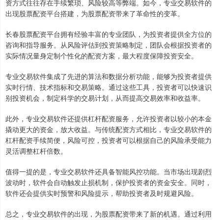
资方式往往存在手续繁琐、风险较高等弊端。如今，专业交易软件的
出现股票配资平台搭建，为股票配资带来了革命性的变革。
长春股票配资平台拥有经验丰富的专业团队，为投资者提供全方位的
咨询和指导服务。从风险评估到投资策略制定，团队会根据投资者的
实际情况量身定制个性化的配资方案，最大程度保障投资安全。
专业交易软件集成了先进的算法和数据分析功能，能够为投资者提供
实时行情、技术指标和交易策略。通过这些工具，投资者可以快速识
别投资机会，制定科学的交易计划，从而提高交易效率和收益率。
此外，专业交易软件还提供杠杆配资服务，允许投资者以较小的本金
撬动更大的资金，放大收益。与传统配资方式相比，专业交易软件的
杠杆配资手续简便，风险可控，投资者可以根据自己的风险承受能力
灵活调整杠杆倍数。
值得一提的是，专业交易软件还具备智能风控功能。当市场出现剧烈
波动时，软件会自动触发止损机制，保护投资者的资金安全。同时，
软件还会提供实时预警和风险提示，帮助投资者及时规避风险。
总之，专业交易软件的出现，为股票配资带来了新的机遇。通过利用