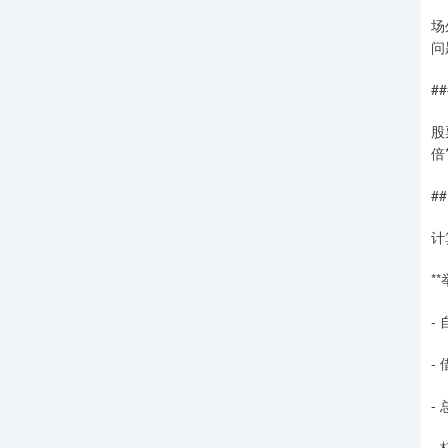
场
问
#
股
倍
#
计
*
-
-
-
- 