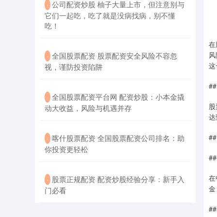
​公司配资炒股 柚子大量上市，但注意别与
·
它们一起吃，吃了就是没病找病，别不懂
吃！
在
风
​全国股票配资 股票配资安全风险不容忽
·
这
视，谨防投资陷阱
#
​全国股票配资平台网 配资炒股：小本金撬
·
股
动大收益，风险与机遇并存
达
#
​喀什股票配资 全国股票配资公司排名：助
·
你投资更轻松
#
在
​股票正规配资 配资炒股经验分享：新手入
·
金
门必看
#