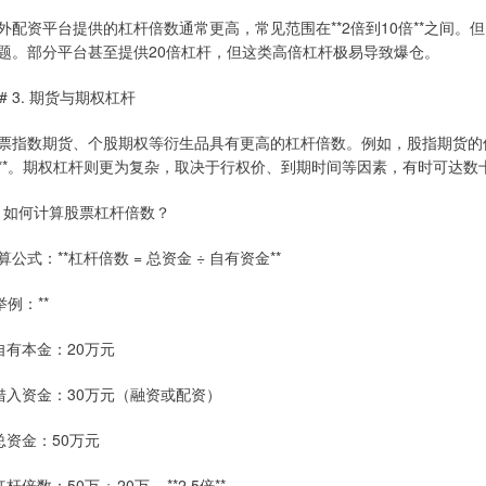
外配资平台提供的杠杆倍数通常更高，常见范围在**2倍到10倍**之间
题。部分平台甚至提供20倍杠杆，但这类高倍杠杆极易导致爆仓。
## 3. 期货与期权杠杆
票指数期货、个股期权等衍生品具有更高的杠杆倍数。例如，股指期货的保证金
**。期权杠杆则更为复杂，取决于行权价、到期时间等因素，有时可达数
# 如何计算股票杠杆倍数？
算公式：**杠杆倍数 = 总资金 ÷ 自有资金**
*举例：**
 自有本金：20万元
 借入资金：30万元（融资或配资）
 总资金：50万元
杠杆倍数：50万 ÷ 20万 = **2.5倍**