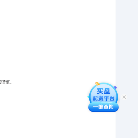
数需谨慎。