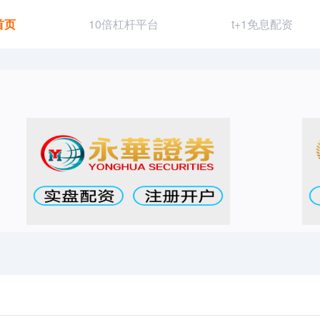
首页
10倍杠杆平台
t+1免息配资