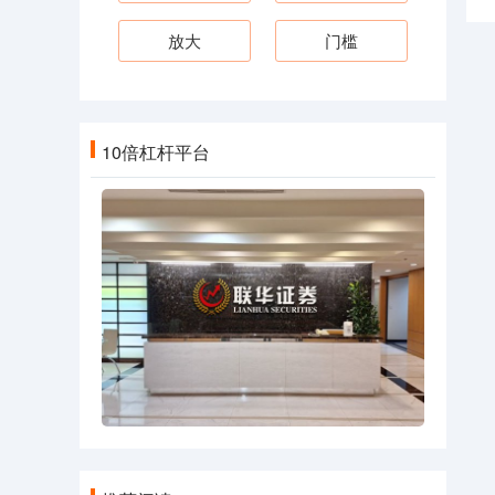
放大
门槛
10倍杠杆平台